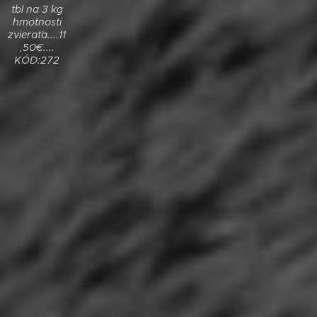
tbl na 3 kg
hmotnosti
zvieraťa....11
,50€....
KÓD:272