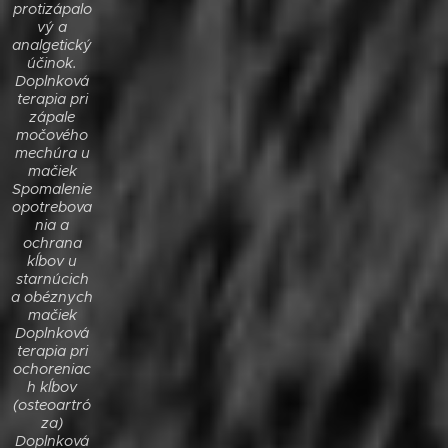
protizápalo
vý a
analgetický
účinok.
Doplnková
terapia pri
zápale
močového
mechúra u
mačiek
Spomalenie
opotrebova
nia a
ochrana
kĺbov u
starnúcich
a obéznych
mačiek
Doplnková
terapia pri
ochoreniac
h kĺbov
(osteoartró
za)
Doplnková