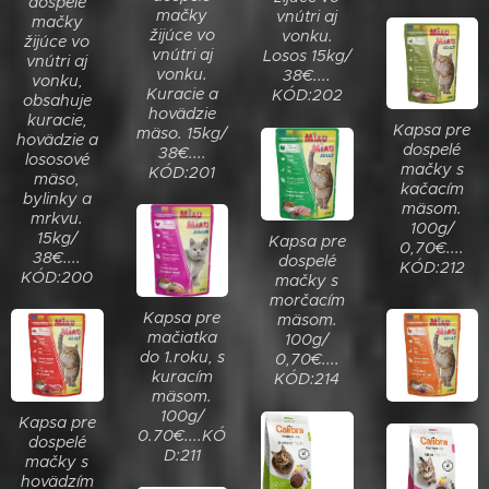
dospelé
mačky
vnútri aj
mačky
žijúce vo
vonku.
žijúce vo
vnútri aj
Losos 15kg/
vnútri aj
vonku.
38€....
vonku,
Kuracie a
KÓD:202
obsahuje
hovädzie
kuracie,
Kapsa pre
mäso. 15kg/
hovädzie a
dospelé
38€....
lososové
mačky s
KÓD:201
mäso,
kačacím
bylinky a
mäsom.
mrkvu.
100g/
15kg/
Kapsa pre
0,70€....
38€....
dospelé
KÓD:212
KÓD:200
mačky s
morčacím
Kapsa pre
mäsom.
mačiatka
100g/
do 1.roku, s
0,70€....
kuracím
KÓD:214
mäsom.
100g/
Kapsa pre
0.70€....KÓ
dospelé
D:211
mačky s
hovädzím