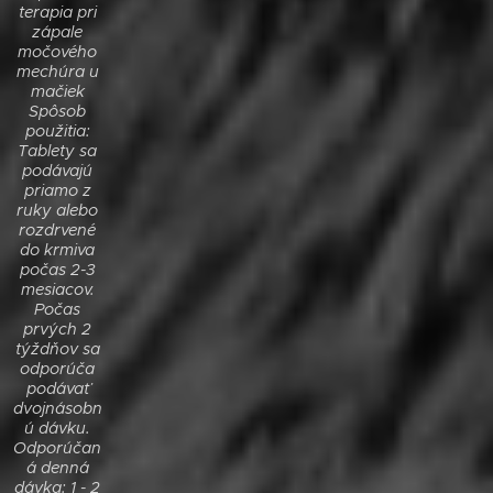
terapia pri
zápale
močového
mechúra u
mačiek
Spôsob
použitia:
Tablety sa
podávajú
priamo z
ruky alebo
rozdrvené
do krmiva
počas 2-3
mesiacov.
Počas
prvých 2
týždňov sa
odporúča
podávať
dvojnásobn
ú dávku.
Odporúčan
á denná
dávka: 1 - 2