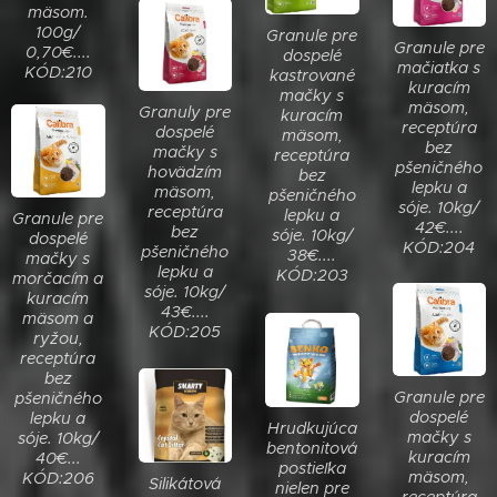
mäsom.
100g/
Granule pre
Granule pre
0,70€....
dospelé
mačiatka s
KÓD:210
kastrované
kuracím
mačky s
mäsom,
Granuly pre
kuracím
receptúra
dospelé
mäsom,
bez
mačky s
receptúra
pšeničného
hovädzím
bez
lepku a
mäsom,
pšeničného
sóje. 10kg/
receptúra
lepku a
Granule pre
42€....
bez
sóje. 10kg/
dospelé
KÓD:204
pšeničného
38€....
mačky s
lepku a
KÓD:203
morčacím a
sóje. 10kg/
kuracím
43€....
mäsom a
KÓD:205
ryžou,
receptúra
bez
Granule pre
pšeničného
dospelé
lepku a
Hrudkujúca
mačky s
sóje. 10kg/
bentonitová
kuracím
40€...
postieľka
mäsom,
KÓD:206
Silikátová
nielen pre