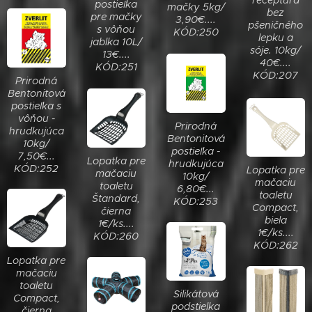
receptúra
postieľka
mačky 5kg/
bez
pre mačky
3,90€....
pšeničného
s vôňou
KÓD:250
lepku a
jablka 10L/
sóje. 10kg/
13€....
40€....
KÓD:251
KÓD:207
Prirodná
Bentonitová
postieľka s
vôňou -
Prirodná
hrudkujúca
Bentonitová
10kg/
postieľka -
7,50€...
Lopatka pre
hrudkujúca
KÓD:252
Lopatka pre
mačaciu
10kg/
mačaciu
toaletu
6,80€...
toaletu
Štandard,
KÓD:253
Compact,
čierna
biela
1€/ks....
1€/ks....
KÓD:260
KÓD:262
Lopatka pre
mačaciu
toaletu
Silikátová
Compact,
podstielka
čierna