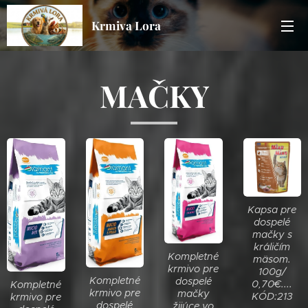
Krmiva Lora
MAČKY
Kapsa pre
dospelé
mačky s
králičím
Kompletné
mäsom.
krmivo pre
100g/
Kompletné
dospelé
0,70€....
Kompletné
krmivo pre
mačky
KÓD:213
krmivo pre
dospelé
žijúce vo